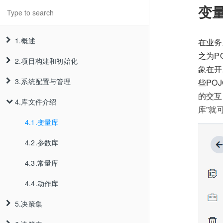
变
1.概述
在业务
之为POJ
2.项目构建和初始化
1.1.简介
象在开
3.系统配置与管理
1.2.架构
2.1.项目构建
些PO
的交互
4.库文件介绍
1.3.运行方式
2.2. 项目初始化
3.1.注册账号
2.1.1.标准Web项目
库”就
1.4.产品新特性
2.3.系统默认参数覆盖
3.2.团队创建与配置
4.1.变量库
2.1.2.基于Maven
2.2.1.内置数据源
1.5.产品白皮书
3.3.项目创建
4.2.参数库
2.1.3. 基于Spring-Boot
2.2.2.JDBC数据源
3.2.1.团队创建
1.6.技术资料来源
3.4.国际化
4.3.常量库
2.1.4.基于Docker镜像安装
2.2.3.JNDI数据源
3.2.2.成员邀请
3.3.1.项目创建
3.5.密码找回
4.4.动作库
2.2.4.定义数据源
3.2.3.成员角色配置
3.3.2.项目删除
5.决策集
3.6.集群管理
3.2.4.团队权限配置
3.3.3.项目导出导入