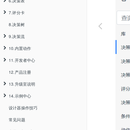
6.决策表
3.7.客户端管理
5.1.普通规则
3.2.5.团队删除
7.评分卡
3.8.Jar文件热部署
5.2.循环规则
6.1.普通决策表
3.2.6.团队设置
8.决策树
3.9.数据源配置
5.3.运行模式
6.2.交叉决策表
7.1.普通评分卡
9.决策流
3.10.项目规则管理
5.4.父规则文件
7.2.复杂评分卡
10.内置动作
5.5.条件模版
9.1.开始节点
3.10.1.项目成员添加和删除
11.开发者中心
5.6.动作模版
9.2.规则节点
10.1.当前节点
3.10.2.项目角色配置
12.产品注册
5.7.对科学计算的支持
9.3.知识包节点
10.2.日期
11.1.API调用规则
3.10.3.项目权限管理
13.升级至说明
5.8.对预定义值的支持
9.4.动作节点
10.3.字符串
11.2.集成模式
3.10.4.项目设置
11.1.1.单次调用规则
14.示例中心
9.5.向导式动作节点
10.4.数学函数
11.3.调试信息输出
3.10.5.知识包管理
11.1.2.GeneralEntity
11.2.1.嵌入模式
13.1.URule Pro3.x版本迁移到4.x说明
11.1.3.批量调用规则
设计器操作技巧
9.6.决策节点
10.5.List
11.4.项目集成
14.1.全残保险金理赔案例
3.10.6.知识包审批
11.2.2.客户端服务器模式
3.10.5.1.知识包添加
13.2.URule pro4.0.x升级至4.1.x步骤说明
10.6.Map
11.1.4.其它API
常见问题
9.7.分支节点
11.5.集群搭建
14.2.加油站营销活动案例
3.10.7.数据批处理
11.2.3.Rest服务模式
11.4.1.登录集成
3.10.5.2.知识包测试
13.3.URule pro4.1.x升级至4.2.x步骤说明