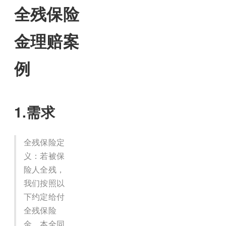
全残保险
金理赔案
例
1.需求
全残保险定
义：若被保
险人全残，
我们按照以
下约定给付
全残保险
金，本全同