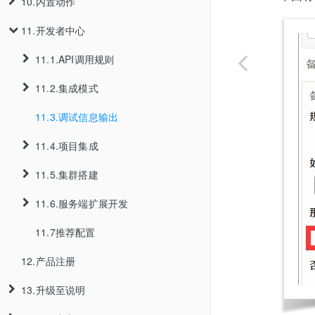
10.内置动作
3.7.客户端管理
5.5.条件模版
9.1.开始节点
3.2.5.团队删除
11.开发者中心
3.8.Jar文件热部署
5.6.动作模版
9.2.规则节点
10.1.当前节点
3.2.6.团队设置
3.9.数据源配置
5.7.对科学计算的支持
9.3.知识包节点
10.2.日期
11.1.API调用规则
3.10.项目规则管理
5.8.对预定义值的支持
9.4.动作节点
10.3.字符串
11.2.集成模式
11.1.1.单次调用规则
9.5.向导式动作节点
10.4.数学函数
11.3.调试信息输出
3.10.1.项目成员添加和删除
11.1.2.GeneralEntity
11.2.1.嵌入模式
11.1.3.批量调用规则
9.6.决策节点
10.5.List
11.4.项目集成
3.10.2.项目角色配置
11.2.2.客户端服务器模式
10.6.Map
11.1.4.其它API
9.7.分支节点
11.5.集群搭建
3.10.3.项目权限管理
11.2.3.Rest服务模式
11.4.1.登录集成
10.7.对象
9.8.聚合节点
11.6.服务端扩展开发
3.10.4.项目设置
11.2.4.本地运行模式
11.4.2.导入系统用户
11.5.1.服务端集群搭建
10.8.调用
9.9.异常捕获节点
11.7推荐配置
3.10.5.知识包管理
11.4.3.单点登录
11.6.1.知识包监听自定义实现
11.5.2.服务端集群节点之间缓存更新通知
10.9.IF_ERROR
12.产品注册
3.10.6.知识包审批
11.4.4.自定义异常提示信息
11.6.2.动作库扩展开发
3.10.5.1.知识包添加
11.5.3.客户端通过Redis缓存获取知识包
10.10.自定义内置动作
13.升级至说明
3.10.7.数据批处理
3.10.5.2.知识包测试