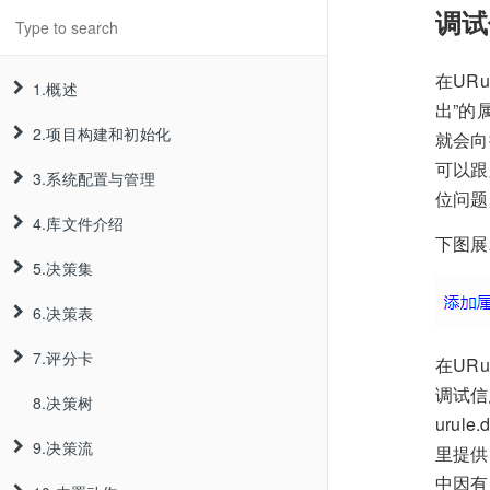
调试
在UR
1.概述
出”的
2.项目构建和初始化
1.1.简介
就会向
可以跟
3.系统配置与管理
1.2.架构
2.1.项目构建
位问题
4.库文件介绍
1.3.运行方式
2.2. 项目初始化
3.1.注册账号
2.1.1.标准Web项目
下图展
5.决策集
1.4.产品新特性
2.3.系统默认参数覆盖
3.2.团队创建与配置
4.1.变量库
2.1.2.基于Maven
2.2.1.内置数据源
6.决策表
1.5.产品白皮书
3.3.项目创建
4.2.参数库
5.1.普通规则
2.1.3. 基于Spring-Boot
2.2.2.JDBC数据源
3.2.1.团队创建
7.评分卡
1.6.技术资料来源
3.4.国际化
4.3.常量库
5.2.循环规则
6.1.普通决策表
2.1.4.基于Docker镜像安装
2.2.3.JNDI数据源
3.2.2.成员邀请
3.3.1.项目创建
在UR
调试信
8.决策树
3.5.密码找回
4.4.动作库
5.3.运行模式
6.2.交叉决策表
7.1.普通评分卡
2.2.4.定义数据源
3.2.3.成员角色配置
3.3.2.项目删除
uru
9.决策流
3.6.集群管理
5.4.父规则文件
7.2.复杂评分卡
3.2.4.团队权限配置
3.3.3.项目导出导入
里提供
中因有