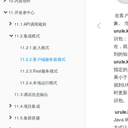
10.内置动作
3.7.客户端管理
5.5.条件模版
9.1.开始节点
3.2.5.团队删除
11.开发者中心
3.8.Jar文件热部署
5.6.动作模版
9.2.规则节点
10.1.当前节点
3.2.6.团队设置
​ 在
象。 
3.9.数据源配置
5.7.对科学计算的支持
9.3.知识包节点
10.2.日期
11.1.API调用规则
urule
3.10.项目规则管理
5.8.对预定义值的支持
9.4.动作节点
10.3.字符串
11.2.集成模式
11.1.1.单次调用规则
识包；
在，就
9.5.向导式动作节点
10.4.数学函数
3.10.1.项目成员添加和删除
11.1.2.GeneralEntity
11.2.1.嵌入模式
到的知
11.1.3.批量调用规则
9.6.决策节点
10.5.List
3.10.2.项目角色配置
11.2.2.客户端服务器模式
urule
指定的
10.6.Map
11.1.4.其它API
9.7.分支节点
3.10.3.项目权限管理
11.2.3.Rest服务模式
果小于u
10.7.对象
9.8.聚合节点
3.10.4.项目设置
11.2.4.本地运行模式
就到U
时更新
10.8.调用
9.9.异常捕获节点
11.3.调试信息输出
3.10.5.知识包管理
识包。
10.9.IF_ERROR
11.4.项目集成
3.10.6.知识包审批
3.10.5.1.知识包添加
​
urule
10.10.自定义内置动作
11.5.集群搭建
3.10.7.数据批处理
11.4.1.登录集成
3.10.5.2.知识包测试
Jav
方式让