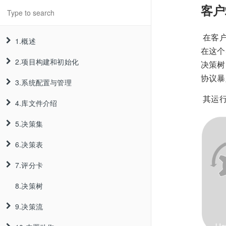
客户
​ 在客
1.概述
在这个
2.项目构建和初始化
1.1.简介
决策树
协议暴
3.系统配置与管理
1.2.架构
2.1.项目构建
​ 其
4.库文件介绍
1.3.运行方式
2.2. 项目初始化
3.1.注册账号
2.1.1.标准Web项目
5.决策集
1.4.产品新特性
2.3.系统默认参数覆盖
3.2.团队创建与配置
4.1.变量库
2.1.2.基于Maven
2.2.1.内置数据源
6.决策表
1.5.产品白皮书
3.3.项目创建
4.2.参数库
5.1.普通规则
2.1.3. 基于Spring-Boot
2.2.2.JDBC数据源
3.2.1.团队创建
7.评分卡
1.6.技术资料来源
3.4.国际化
4.3.常量库
5.2.循环规则
6.1.普通决策表
2.1.4.基于Docker镜像安装
2.2.3.JNDI数据源
3.2.2.成员邀请
3.3.1.项目创建
8.决策树
3.5.密码找回
4.4.动作库
5.3.运行模式
6.2.交叉决策表
7.1.普通评分卡
2.2.4.定义数据源
3.2.3.成员角色配置
3.3.2.项目删除
9.决策流
3.6.集群管理
5.4.父规则文件
7.2.复杂评分卡
3.2.4.团队权限配置
3.3.3.项目导出导入